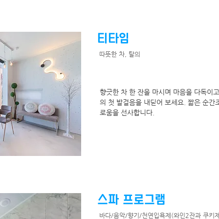
​티타임
따뜻한 차, 탈의
향긋한 차 한 잔을 마시며 마음을 다독이
의 첫 발걸음을 내딛어 보세요. 짧은 순간
로움을 선사합니다.
스파 프로그램
바다/음악/향기/천연입욕제(와인2잔과 쿠키제