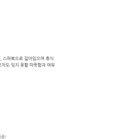
고, 스파복으로 갈아입으며 휴식
조차도 잊지 못할 따뜻함과 여유
공)